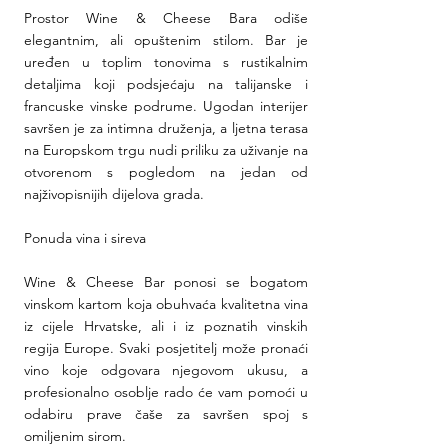
Prostor Wine & Cheese Bara odiše 
elegantnim, ali opuštenim stilom. Bar je 
uređen u toplim tonovima s rustikalnim 
detaljima koji podsjećaju na talijanske i 
francuske vinske podrume. Ugodan interijer 
savršen je za intimna druženja, a ljetna terasa 
na Europskom trgu nudi priliku za uživanje na 
otvorenom s pogledom na jedan od 
najživopisnijih dijelova grada.
Ponuda vina i sireva
Wine & Cheese Bar ponosi se bogatom 
vinskom kartom koja obuhvaća kvalitetna vina 
iz cijele Hrvatske, ali i iz poznatih vinskih 
regija Europe. Svaki posjetitelj može pronaći 
vino koje odgovara njegovom ukusu, a 
profesionalno osoblje rado će vam pomoći u 
odabiru prave čaše za savršen spoj s 
omiljenim sirom.