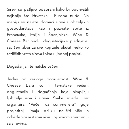
Sirevi su pažljivo odabrani kako bi obuhvatili 
najbolje što Hrvatska i Europa nude. Na 
meniju se nalaze domaći sirevi s obiteljskih 
gospodarstava, kao i poznate sorte iz 
Francuske, Italije i Španjolske. Wine & 
Cheese Bar nudi i degustacijske pladnjeve, 
savršen izbor za sve koji žele okusiti nekoliko 
različitih vrsta sireva i vina u jednoj posjeti.
Događanja i tematske večeri
Jedan od razloga popularnosti Wine & 
Cheese Bara su i tematske večeri, 
degustacije i događanja koja okupljaju 
ljubitelje vina i sireva. Svake srijede, bar 
organizira "Večer uz sommeliera" gdje 
posjetitelji imaju priliku naučiti više o 
određenim vrstama vina i njihovom sparivanju 
sa sirevima.