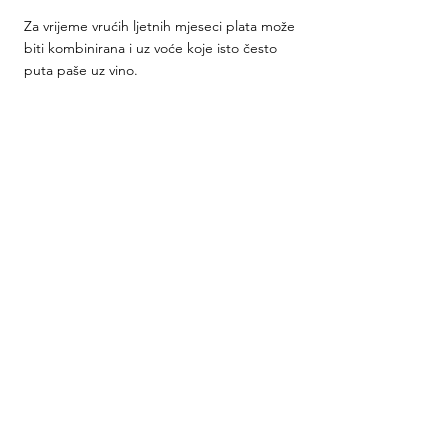
Za vrijeme vrućih ljetnih mjeseci plata može 
biti kombinirana i uz voće koje isto često 
puta paše uz vino.
Foto: Wine and cheese bar Zagreb