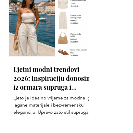
Ljetni modni trendovi
2026: Inspiraciju donosimo
iz ormara supruga i
partnerica nogometaša
Ljeto je idealno vrijeme za modne igre,
lagane materijale i bezvremensku
eleganciju. Upravo zato stil supruga i
partnerica profesionalnih nogometaša
i ove sezone privlači veliku pažnju.