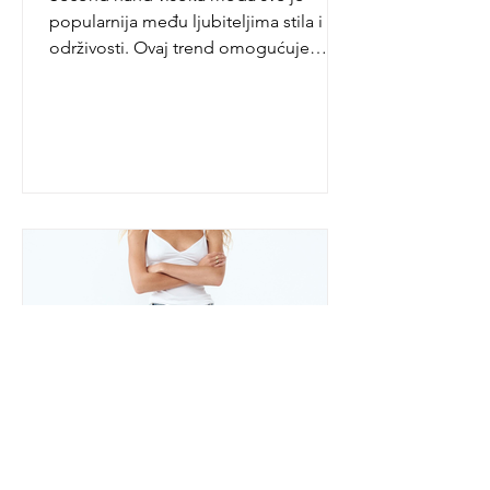
popularnija među ljubiteljima stila i
održivosti. Ovaj trend omogućuje
pristup luksuznim brendovima po...