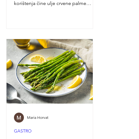
korištenja čine ulje crvene palme
jednim od najzanimljivijih prirodnih
ulja današnjice. Iako se o palminom
ulju često govori kroz industrijski
kontekst, nerafinirano crveno palmino
ulje potpuno je drugačiji proizvod –
prirodno ulje dobiveno iz ploda
palme, koje stoljećima ima važno
mjesto u prehrani, kulturi i
tradicionalnoj njezi kože stanovnika
tropskih krajeva. Danas sve više privlači
pažnju ljubitelja
Maria Horvat
GASTRO