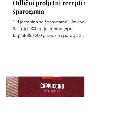
Odlični proljetni recepti sa
šparogama
1. Tjestenina sa šparogama i limunom
Sastojci: 300 g tjestenine (npr.
tagliatelle) 200 g svježih šparoga 2
češnja češnjaka 1 limun...