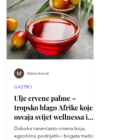
Maria Horvat
GASTRO
Ulje crvene palme –
tropsko blago Afrike koje
osvaja svijet wellnessa i
prirodne njege
Duboka narančasto-crvena boja,
egzotično podrijetlo i bogata tradicija