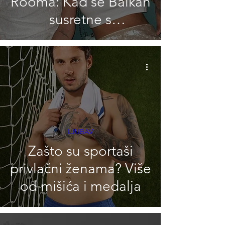
Rooma: Kad se Balkan
susretne s
nizozemskim šarmom
LJUBAV
Zašto su sportaši
privlačni ženama? Više
od mišića i medalja