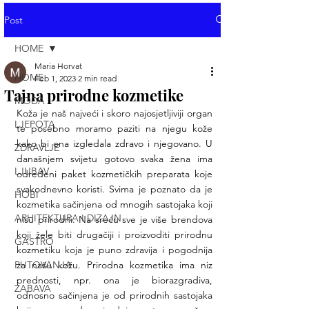
Post
HOME
Maria Horvat
HOME
Feb 1, 2023
2 min read
Tajna prirodne kozmetike
MODA
Koža je naš najveći i skoro najosjetljiviji organ 
LJEPOTA
te posebno moramo paziti na njegu kože 
kako bi ona izgledala zdravo i njegovano. U 
ZDRAVLJE
današnjem svijetu gotovo svaka žena ima 
LJUBAV
određeni paket kozmetičkih preparata koje 
svakodnevno koristi. Svima je poznato da je 
HOBI
kozmetika sačinjena od mnogih sastojaka koji 
ARHITEKTURA I DIZAJN
nisu prirodni. Na sreću sve je više brendova 
koji žele biti drugačiji i proizvoditi prirodnu 
GASTRO
kozmetiku koja je puno zdravija i pogodnija 
PUTOVANJA
za našu kožu. Prirodna kozmetika ima niz 
prednosti, npr. ona je biorazgradiva, 
ZABAVA
odnosno sačinjena je od prirodnih sastojaka 