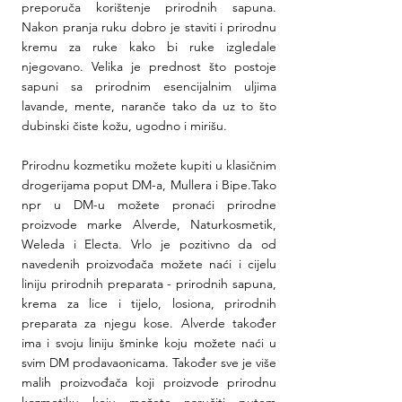
preporuča korištenje prirodnih sapuna. 
Nakon pranja ruku dobro je staviti i prirodnu 
kremu za ruke kako bi ruke izgledale 
njegovano. Velika je prednost što postoje 
sapuni sa prirodnim esencijalnim uljima 
lavande, mente, naranče tako da uz to što 
dubinski čiste kožu, ugodno i mirišu.
Prirodnu kozmetiku možete kupiti u klasičnim 
drogerijama poput DM-a, Mullera i Bipe.Tako 
npr u DM-u možete pronaći prirodne 
proizvode marke Alverde, Naturkosmetik, 
Weleda i Electa. Vrlo je pozitivno da od 
navedenih proizvođača možete naći i cijelu 
liniju prirodnih preparata - prirodnih sapuna, 
krema za lice i tijelo, losiona, prirodnih 
preparata za njegu kose. Alverde također 
ima i svoju liniju šminke koju možete naći u 
svim DM prodavaonicama. Također sve je više 
malih proizvođača koji proizvode prirodnu 
kozmetiku koju možete naručiti putem 