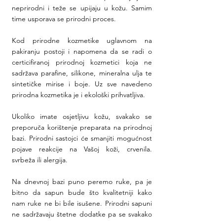
neprirodni i teže se upijaju u kožu. Samim 
time usporava se prirodni proces. 
Kod prirodne kozmetike uglavnom na 
pakiranju postoji i napomena da se radi o 
certicifiranoj prirodnoj kozmetici koja ne 
sadržava parafine, silikone, mineralna ulja te 
sintetičke mirise i boje. Uz sve navedeno 
prirodna kozmetika je i ekološki prihvatljiva.
Ukoliko imate osjetljivu kožu, svakako se 
preporuča korištenje preparata na prirodnoj 
bazi. Prirodni sastojci će smanjiti mogućnost 
pojave reakcije na Vašoj koži, crvenila. 
svrbeža ili alergija. 
Na dnevnoj bazi puno peremo ruke, pa je 
bitno da sapun bude što kvalitetniji kako 
nam ruke ne bi bile isušene. Prirodni sapuni 
ne sadržavaju štetne dodatke pa se svakako 