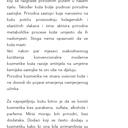
koji se razgrade prirodnim putem u našem 
tijelu. Također koža bolje podnosi prirodne 
sastojke. Prirodna sastojci koje nanosimo na 
kožu potiču proizvodnju kolagenskih i 
elastičnih vlakana i time aktivira prirodne 
metaboličke procese kože umjesto da ih 
nadomjesti. Stoga nema opasnosti da se 
koža masti.
Već nakon par mjeseci svakodnevnog 
korištenja konvencionalne moderne 
kozmetike koža razvije antitijela na umjetne 
kemijske sastojke te oni više ne djeluju.
Prirodna kozmetika ne stvara ovisnost kože i 
ne dovodi do pojave smanjenja namjenjenog 
učinka.
Za najosjetljiviju kožu bitno je da se koristi 
kozmetika bez parabena. sulfata, alkohola i 
parfema. Mirisi moraju biti prirodni, bez 
dodataka. Dodaci koji se često dodaju u 
kozmetiku kako bi ona bila primamljivija su 