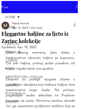
Post
HOME
Maria Horvat
HOME
Apr 16, 2023
1 min read
Elegantne haljine za ljeto iz
MODA
Zarine kolekcije
LJEPOTA
Updated:
Apr 18, 2023
ZDRAVLJE
Osim lijepog vremena, ljeto dolazi s 
beskonačnim izborom haljina za kupovinu. 
LJUBAV
Od svih haljina, postoji jedan poseban stil 
koji se najviše ističe ove godine. 
HOBI
ARHITEKTURA I DIZAJN
Dizajneri su podigli vijugave siluete s 
uglađenim detaljima koji mekane haljine čine 
GASTRO
svestranijima nego ikada. Na primjer, 
PUTOVANJA
pogledajte visoke dekoltee na Pradinim 
koricama za piste. Skromna završna obrada 
ZABAVA
čini ga svestranim proljetnim artiklom koji se 