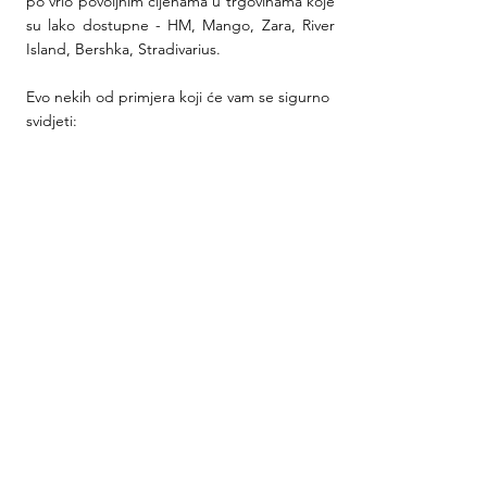
po vrlo povoljnim cijenama u trgovinama koje 
su lako dostupne - HM, Mango, Zara, River 
Island, Bershka, Stradivarius.
Evo nekih od primjera koji će vam se sigurno 
svidjeti: 