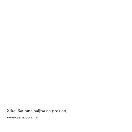
Slika: Satirana haljina na preklop, 
www.zara.com.hr
Cijena: 29,95 EUR