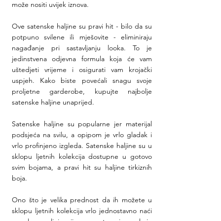
može nositi uvijek iznova. 
Ove satenske haljine su pravi hit - bilo da su 
potpuno svilene ili mješovite - eliminiraju 
nagađanje pri sastavljanju looka. To je 
jedinstvena odjevna formula koja će vam 
uštedjeti vrijeme i osigurati vam krojački 
uspjeh. Kako biste povećali snagu svoje 
proljetne garderobe, kupujte najbolje 
satenske haljine unaprijed.
Satenske haljine su popularne jer materijal 
podsjeća na svilu, a opipom je vrlo gladak i 
vrlo profinjeno izgleda. Satenske haljine su u 
sklopu ljetnih kolekcija dostupne u gotovo 
svim bojama, a pravi hit su haljine tirkiznih 
boja.
Ono što je velika prednost da ih možete u 
sklopu ljetnih kolekcija vrlo jednostavno naći 