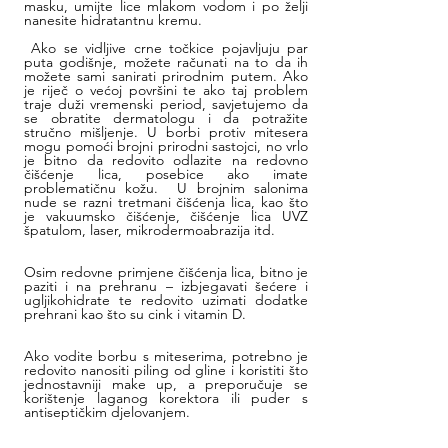
masku, umijte lice mlakom vodom i po želji 
nanesite hidratantnu kremu.
 Ako se vidljive crne točkice pojavljuju par 
puta godišnje, možete računati na to da ih 
možete sami sanirati prirodnim putem. Ako 
je riječ o većoj površini te ako taj problem 
traje duži vremenski period, savjetujemo da 
se obratite dermatologu i da potražite 
stručno mišljenje. U borbi protiv mitesera 
mogu pomoći brojni prirodni sastojci, no vrlo 
je bitno da redovito odlazite na redovno 
čišćenje lica, posebice ako imate 
problematičnu kožu.  U brojnim salonima 
nude se razni tretmani čišćenja lica, kao što 
je vakuumsko čišćenje, čišćenje lica UVZ 
špatulom, laser, mikrodermoabrazija itd.  
Osim redovne primjene čišćenja lica, bitno je 
paziti i na prehranu – izbjegavati šećere i 
ugljikohidrate te redovito uzimati dodatke 
prehrani kao što su cink i vitamin D.   
Ako vodite borbu s miteserima, potrebno je 
redovito nanositi piling od gline i koristiti što 
jednostavniji make up, a preporučuje se 
korištenje laganog korektora ili puder s 
antiseptičkim djelovanjem.