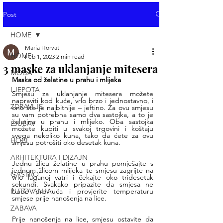
Post
HOME
Maria Horvat
HOME
Feb 1, 2023
2 min read
3 maske za uklanjanje mitesera
MODA
Maska od želatine u prahu i mlijeka
LJEPOTA
Smjesu za uklanjanje mitesera možete 
napraviti kod kuće, vrlo brzo i jednostavno, i 
ZDRAVLJE
ono što je najbitnije – jeftino. Za ovu smjesu 
su vam potrebna samo dva sastojka, a to je 
želatina u prahu i mlijeko. Oba sastojka 
LJUBAV
možete kupiti u svakoj trgovini i koštaju 
svega nekoliko kuna, tako da ćete za ovu 
HOBI
smjesu potrošiti oko desetak kuna.  
ARHITEKTURA I DIZAJN
Jednu žlicu želatine u prahu pomješajte s 
jednom žlicom mlijeka te smjesu zagrijte na 
GASTRO
vrlo laganoj vatri i čekajte oko tridesetak 
sekundi. Svakako pripazite da smjesa ne 
PUTOVANJA
bude prevruća i provjerite temperaturu 
smjese prije nanošenja na lice.
ZABAVA
Prije nanošenja na lice, smjesu ostavite da 