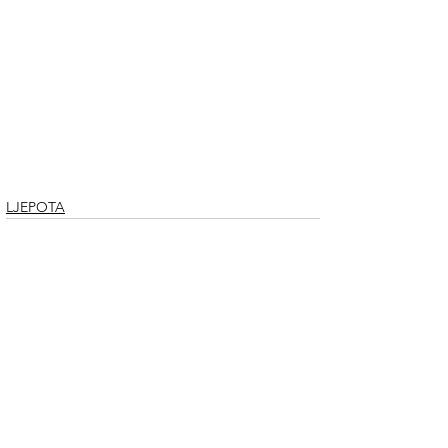
LJEPOTA
See All
Recent Posts