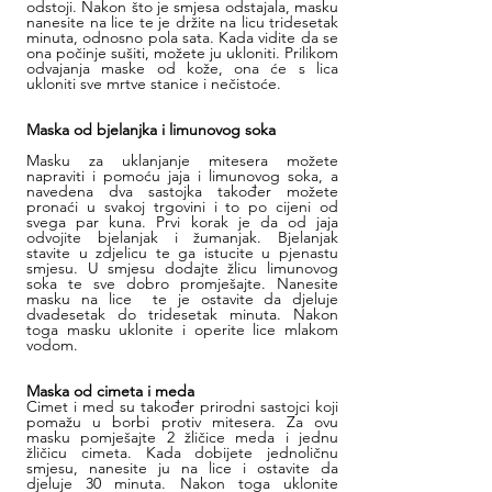
odstoji. Nakon što je smjesa odstajala, masku 
nanesite na lice te je držite na licu tridesetak 
minuta, odnosno pola sata. Kada vidite da se 
ona počinje sušiti, možete ju ukloniti. Prilikom 
odvajanja maske od kože, ona će s lica 
ukloniti sve mrtve stanice i nečistoće.
Maska od bjelanjka i limunovog soka 
Masku za uklanjanje mitesera možete 
napraviti i pomoću jaja i limunovog soka, a 
navedena dva sastojka također možete 
pronaći u svakoj trgovini i to po cijeni od 
svega par kuna. Prvi korak je da od jaja 
odvojite bjelanjak i žumanjak. Bjelanjak 
stavite u zdjelicu te ga istucite u pjenastu 
smjesu. U smjesu dodajte žlicu limunovog 
soka te sve dobro promješajte. Nanesite 
masku na lice  te je ostavite da djeluje 
dvadesetak do tridesetak minuta. Nakon 
toga masku uklonite i operite lice mlakom 
vodom.
Maska od cimeta i meda 
Cimet i med su također prirodni sastojci koji 
pomažu u borbi protiv mitesera. Za ovu 
masku pomješajte 2 žličice meda i jednu 
žličicu cimeta. Kada dobijete jednoličnu 
smjesu, nanesite ju na lice i ostavite da 
djeluje 30 minuta. Nakon toga uklonite 