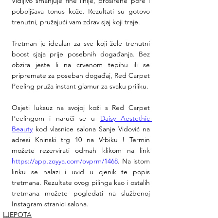
Vidljivo smanjuje fine linije, proširene pore i 
poboljšava tonus kože. Rezultati su gotovo 
trenutni, pružajući vam zdrav sjaj koji traje.
Tretman je idealan za sve koji žele trenutni 
boost sjaja prije posebnih događanja. Bez 
obzira jeste li na crvenom tepihu ili se 
pripremate za poseban događaj, Red Carpet 
Peeling pruža instant glamur za svaku priliku.
Osjeti luksuz na svojoj koži s Red Carpet 
Peelingom i naruči se u 
Daisy Aestethic 
Beauty
 kod vlasnice salona Sanje Vidović na 
adresi Kninski trg 10 na Vrbiku ! Termin 
možete rezervirati odmah klikom na link  
https://app.zoyya.com/ovprm/1468
. Na istom 
linku se nalazi i uvid u cjenik te popis 
tretmana. Rezultate ovog pilinga kao i ostalih 
tretmana možete pogledati na službenoj 
Instagram stranici salona.
LJEPOTA