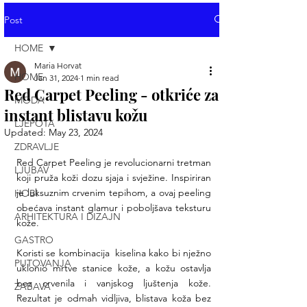
Post
HOME
Maria Horvat
HOME
Jan 31, 2024
1 min read
Red Carpet Peeling - otkriće za
MODA
instant blistavu kožu
LJEPOTA
Updated:
May 23, 2024
ZDRAVLJE
Red Carpet Peeling je revolucionarni tretman 
LJUBAV
koji pruža koži dozu sjaja i svježine. Inspiriran  
je luksuznim crvenim tepihom, a ovaj peeling 
HOBI
obećava instant glamur i poboljšava teksturu 
ARHITEKTURA I DIZAJN
kože.
GASTRO
Koristi se kombinacija  kiselina kako bi nježno 
PUTOVANJA
uklonio mrtve stanice kože, a kožu ostavlja 
bez crvenila i vanjskog ljuštenja kože. 
ZABAVA
Rezultat je odmah vidljiva, blistava koža bez 