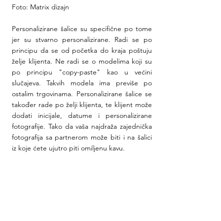
Foto: Matrix dizajn
Personalizirane šalice su specifične po tome 
jer su stvarno personalizirane. Radi se po 
principu da se od početka do kraja poštuju 
želje klijenta. Ne radi se o modelima koji su 
po principu "copy-paste" kao u većini 
slučajeva. Takvih modela ima previše po 
ostalim trgovinama. Personalizirane šalice se 
također rade po želji klijenta, te klijent može 
dodati inicijale, datume i personalizirane 
fotografije. Tako da vaša najdraža zajednička 
fotografija sa partnerom može biti i na šalici 
iz koje ćete ujutro piti omiljenu kavu.