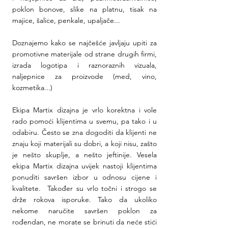
poklon bonove, slike na platnu, tisak na 
majice, šalice, penkale, upaljače...
Doznajemo kako se najčešće javljaju upiti za 
promotivne materijale od strane drugih firmi, 
izrada logotipa i raznoraznih vizuala, 
naljepnice za proizvode (med, vino, 
kozmetika...)
Ekipa Martix dizajna je vrlo korektna i vole 
rado pomoći klijentima u svemu, pa tako i u 
odabiru. Često se zna dogoditi da klijenti ne 
znaju koji materijali su dobri, a koji nisu, zašto 
je nešto skuplje, a nešto jeftinije. Vesela 
ekipa Martix dizajna uvijek nastoji klijentima 
ponuditi savršen izbor u odnosu cijene i 
kvalitete.  Također su vrlo točni i strogo se 
drže rokova isporuke. Tako da ukoliko 
nekome naručite savršen poklon za 
rođendan, ne morate se brinuti da neće stići 