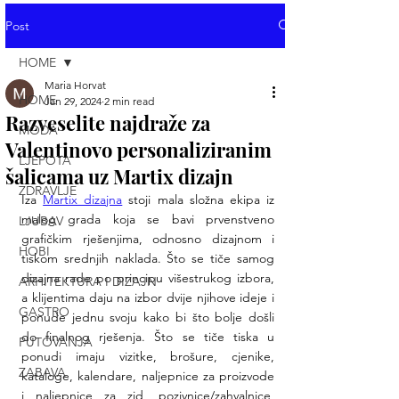
Post
HOME
Maria Horvat
HOME
Jan 29, 2024
2 min read
Razveselite najdraže za
MODA
Valentinovo personaliziranim
LJEPOTA
šalicama uz Martix dizajn
ZDRAVLJE
Iza 
Martix dizajna
 stoji mala složna ekipa iz 
malog grada koja se bavi prvenstveno 
LJUBAV
grafičkim rješenjima, odnosno dizajnom i 
HOBI
tiskom srednjih naklada. Što se tiče samog 
dizajna rade po principu višestrukog izbora, 
ARHITEKTURA I DIZAJN
a klijentima daju na izbor dvije njihove ideje i 
GASTRO
ponude jednu svoju kako bi što bolje došli 
do finalnog rješenja. Što se tiče tiska u 
PUTOVANJA
ponudi imaju vizitke, brošure, cjenike, 
ZABAVA
kataloge, kalendare, naljepnice za proizvode 
i naljepnice za zid, pozivnice/zahvalnice, 