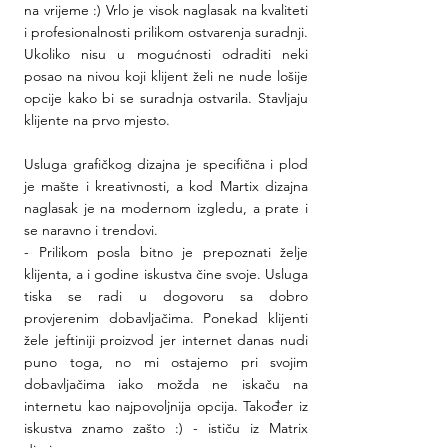
na vrijeme :) Vrlo je visok naglasak na kvaliteti 
i profesionalnosti prilikom ostvarenja suradnji. 
Ukoliko nisu u mogućnosti odraditi neki 
posao na nivou koji klijent želi ne nude lošije 
opcije kako bi se suradnja ostvarila. Stavljaju 
klijente na prvo mjesto. 
Usluga grafičkog dizajna je specifična i plod 
je mašte i kreativnosti, a kod Martix dizajna 
naglasak je na modernom izgledu, a prate i  
se naravno i trendovi.
- Prilikom posla bitno je prepoznati želje 
klijenta, a i godine iskustva čine svoje. Usluga 
tiska se radi u dogovoru sa dobro 
provjerenim dobavljačima. Ponekad klijenti 
žele jeftiniji proizvod jer internet danas nudi 
puno toga, no mi ostajemo pri svojim 
dobavljačima iako možda ne iskaču na 
internetu kao najpovoljnija opcija. Također iz 
iskustva znamo zašto :) - ističu iz Matrix 