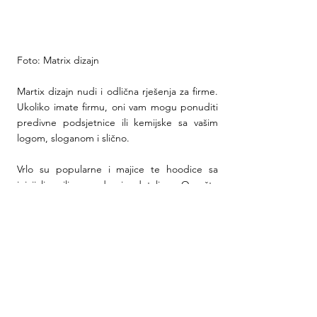
Foto: Matrix dizajn
Martix dizajn nudi i odlična rješenja za firme. 
Ukoliko imate firmu, oni vam mogu ponuditi 
predivne podsjetnice ili kemijske sa vašim 
logom, sloganom i slično.
Vrlo su popularne i majice te hoodice sa 
inicijalima ili vama dragim detaljem. Ono što 
je posebno jest to da možete imati 
proizvode po želji koji se ne mogu nabaviti 
nigdje drugdje.
Sve radove možete pogledati na službenom 
Instagram profilu Martix dizajna
.
Svi upiti oko narudžbi zaprimaju se preko 
maila: 
martixdizajn@gmail.com