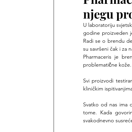
njegu pr
U laboratoriju svjets
godine proizveden j
Radi se o brendu der
su savršeni čak i za naj
Pharmaceris je bren
problematične kože.
Svi proizvodi testir
kliničkim ispitivanji
Svatko od nas ima dr
tome. Kada govori
svakodnevno susrećem