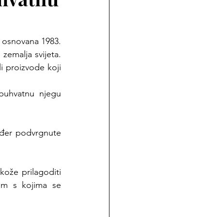
e osnovana 1983. 
zemalja svijeta. 
 proizvode koji 
buhvatnu njegu 
ođer podvrgnute 
ože prilagoditi 
m s kojima se 