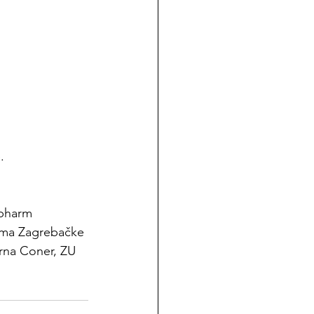
. 
spharm 
nama Zagrebačke 
arna Coner, ZU 