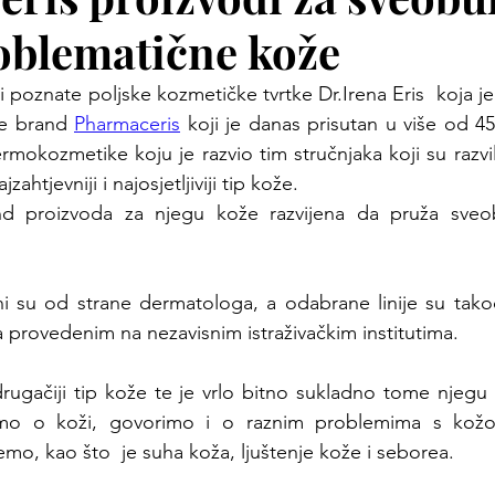
oblematične kože
ki poznate poljske kozmetičke tvrtke Dr.Irena Eris  koja j
e brand 
Pharmaceris
 koji je danas prisutan u više od 45 
mokozmetike koju je razvio tim stručnjaka koji su razvili
zahtjevniji i najosjetljiviji tip kože. 
d proizvoda za njegu kože razvijena da pruža sveo
ani su od strane dermatologa, a odabrane linije su tak
ma provedenim na nezavisnim istraživačkim institutima.
ugačiji tip kože te je vrlo bitno sukladno tome njegu k
mo o koži, govorimo i o raznim problemima s kožo
o, kao što  je suha koža, ljuštenje kože i seborea.