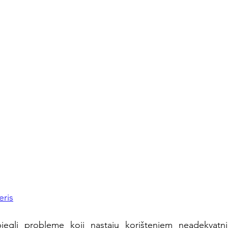
ris
jegli probleme koji nastaju korištenjem neadekvatni