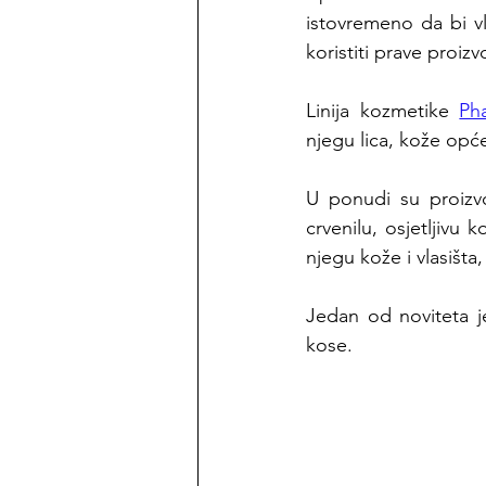
istovremeno da bi vl
koristiti prave proiz
Linija kozmetike 
Ph
njegu lica, kože općen
U ponudi su proizvo
crvenilu, osjetljivu
njegu kože i vlasišta
Jedan od noviteta je
kose. 