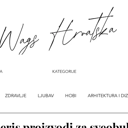
A
KATEGORIJE
ZDRAVLJE
LJUBAV
HOBI
ARHITEKTURA I DI
ris proizvodi za sveob