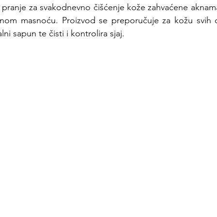
za pranje za svakodnevno čišćenje kože zahvaćene aknama,
ernom masnoću. Proizvod se preporučuje za kožu svih d
ni sapun te čisti i kontrolira sjaj.