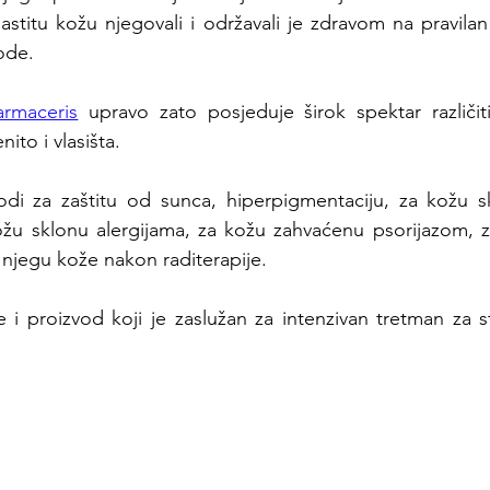
astitu kožu njegovali i održavali je zdravom na pravila
vode.
armaceris
 upravo zato posjeduje širok spektar različit
ito i vlasišta.
di za zaštitu od sunca, hiperpigmentaciju, za kožu sk
 kožu sklonu alergijama, za kožu zahvaćenu psorijazom, 
, njegu kože nakon raditerapije.
 i proizvod koji je zaslužan za intenzivan tretman za sti