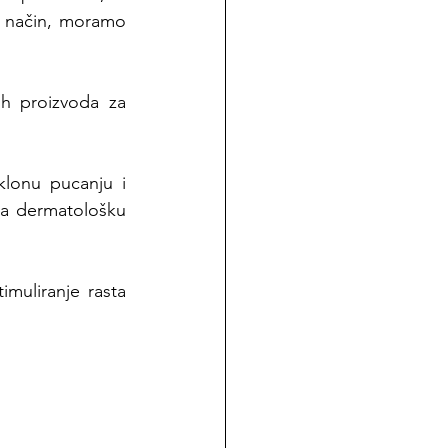
n način, moramo 
ih proizvoda za 
lonu pucanju i 
za dermatološku 
muliranje rasta 