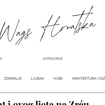
A
KATEGORIJE
ZDRAVLJE
LJUBAV
HOBI
ARHITEKTURA I DI
t i ovog ljeta na Zrću