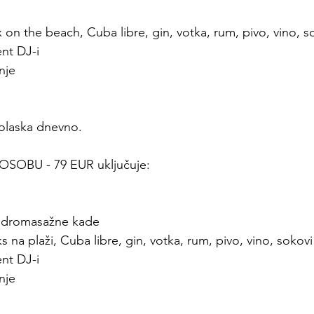
ex on the beach, Cuba libre, gin, votka, rum, pivo, vino, s
ent DJ-i
nje
olaska dnevno. 
OSOBU - 79 EUR uključuje: 
 hidromasažne kade
ks na plaži, Cuba libre, gin, votka, rum, pivo, vino, sokovi
ent DJ-i
nje