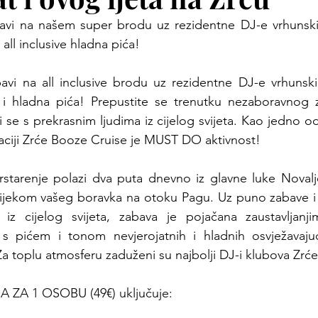
avi na našem super brodu uz rezidentne DJ-e vrhunskih
all inclusive hladna pića!
avi na all inclusive brodu uz rezidentne DJ-e vrhunski
i hladna pića! Prepustite se trenutku nezaboravnog z
i se s prekrasnim ljudima iz cijelog svijeta. Kao jedno od
aciji Zrće Booze Cruise je MUST DO aktivnost!
starenje polazi dva puta dnevno iz glavne luke Novalje
ijekom vašeg boravka na otoku Pagu. Uz puno zabave i 
i iz cijelog svijeta, zabava je pojačana zaustavljanji
s pićem i tonom nevjerojatnih i hladnih osvježavajući
Za toplu atmosferu zaduženi su najbolji DJ-i klubova Zrće
ZA 1 OSOBU (49€) uključuje: