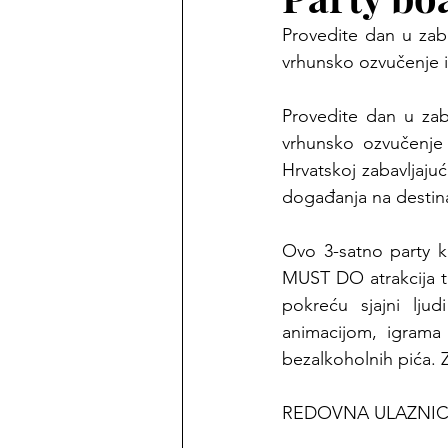
Provedite dan u zab
vrhunsko ozvučenje i 
Provedite dan u zab
vrhunsko ozvučenje 
Hrvatskoj zabavljajuć
događanja na destin
Ovo 3-satno party kr
MUST DO atrakcija t
pokreću sjajni ljud
animacijom, igrama 
bezalkoholnih pića. 
REDOVNA ULAZNICA 