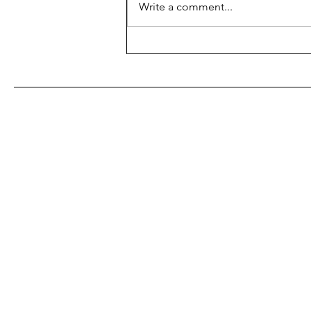
Write a comment...
10 beach barova u Dalmaciji
koje ovog ljeta morate
posjetiti – Hvar i dalje drži
titulu kralja luksuza