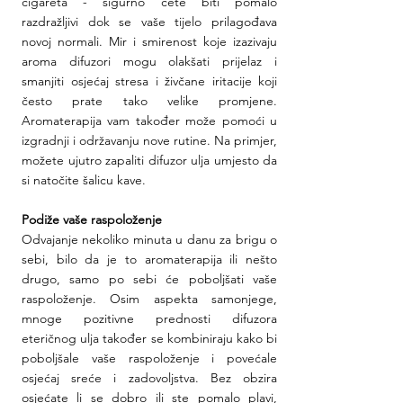
cigareta - sigurno ćete biti pomalo 
razdražljivi dok se vaše tijelo prilagođava 
novoj normali. Mir i smirenost koje izazivaju 
aroma difuzori mogu olakšati prijelaz i 
smanjiti osjećaj stresa i živčane iritacije koji 
često prate tako velike promjene. 
Aromaterapija vam također može pomoći u 
izgradnji i održavanju nove rutine. Na primjer, 
možete ujutro zapaliti difuzor ulja umjesto da 
si natočite šalicu kave.
Podiže vaše raspoloženje
Odvajanje nekoliko minuta u danu za brigu o 
sebi, bilo da je to aromaterapija ili nešto 
drugo, samo po sebi će poboljšati vaše 
raspoloženje. Osim aspekta samonjege, 
mnoge pozitivne prednosti difuzora 
eteričnog ulja također se kombiniraju kako bi 
poboljšale vaše raspoloženje i povećale 
osjećaj sreće i zadovoljstva. Bez obzira 
osjećate li se dobro ili ste pomalo plavi, 