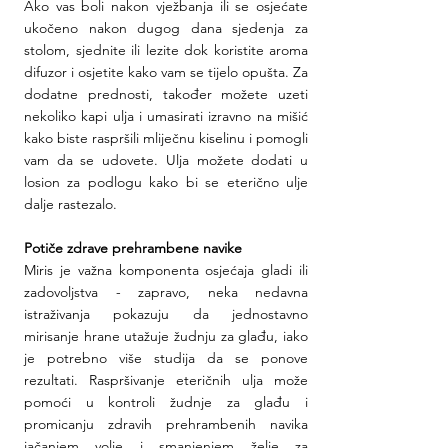
Ako vas boli nakon vježbanja ili se osjećate 
ukočeno nakon dugog dana sjedenja za 
stolom, sjednite ili lezite dok koristite aroma 
difuzor i osjetite kako vam se tijelo opušta. Za 
dodatne prednosti, također možete uzeti 
nekoliko kapi ulja i umasirati izravno na mišić 
kako biste raspršili mliječnu kiselinu i pomogli 
vam da se udovete. Ulja možete dodati u 
losion za podlogu kako bi se eterično ulje 
dalje rastezalo.
Potiče zdrave prehrambene navike
Miris je važna komponenta osjećaja gladi ili 
zadovoljstva - zapravo, neka nedavna 
istraživanja pokazuju da jednostavno 
mirisanje hrane utažuje žudnju za glađu, iako 
je potrebno više studija da se ponove 
rezultati. Raspršivanje eteričnih ulja može 
pomoći u kontroli žudnje za glađu i 
promicanju zdravih prehrambenih navika 
jačanjem volje i smanjenjem želje za 