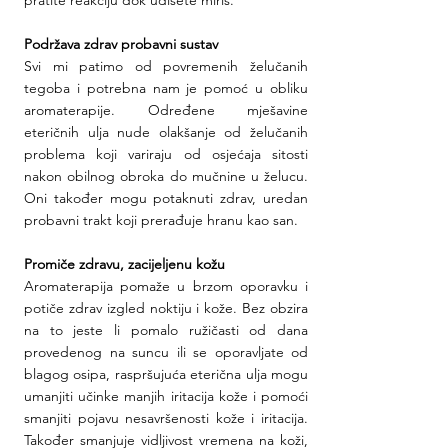
Podržava zdrav probavni sustav
Svi mi patimo od povremenih želučanih 
tegoba i potrebna nam je pomoć u obliku 
aromaterapije. Određene mješavine 
eteričnih ulja nude olakšanje od želučanih 
problema koji variraju od osjećaja sitosti 
nakon obilnog obroka do mučnine u želucu. 
Oni također mogu potaknuti zdrav, uredan 
probavni trakt koji prerađuje hranu kao san.
Promiče zdravu, zacijeljenu kožu
Aromaterapija pomaže u brzom oporavku i 
potiče zdrav izgled noktiju i kože. Bez obzira 
na to jeste li pomalo ružičasti od dana 
provedenog na suncu ili se oporavljate od 
blagog osipa, raspršujuća eterična ulja mogu 
umanjiti učinke manjih iritacija kože i pomoći 
smanjiti pojavu nesavršenosti kože i iritacija. 
Također smanjuje vidljivost vremena na koži, 