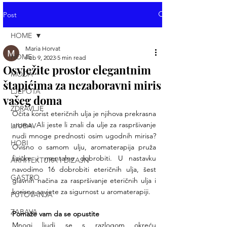
Post
HOME
Maria Horvat
HOME
Feb 9, 2023
5 min read
Osvježite prostor elegantnim
MODA
štapićima za nezaboravni miris
LJEPOTA
vašeg doma
ZDRAVLJE
Očita korist eteričnih ulja je njihova prekrasna 
aroma. Ali jeste li znali da ulje za raspršivanje 
LJUBAV
nudi mnoge prednosti osim ugodnih mirisa? 
HOBI
Ovisno o samom ulju, aromaterapija pruža 
fizičke i mentalne dobrobiti. U nastavku 
ARHITEKTURA I DIZAJN
navodimo 16 dobrobiti eteričnih ulja, šest 
GASTRO
glavnih načina za raspršivanje eteričnih ulja i 
korisne savjete za sigurnost u aromaterapiji.
PUTOVANJA
ZABAVA
Pomaže vam da se opustite
Mnogi ljudi se s razlogom okreću 