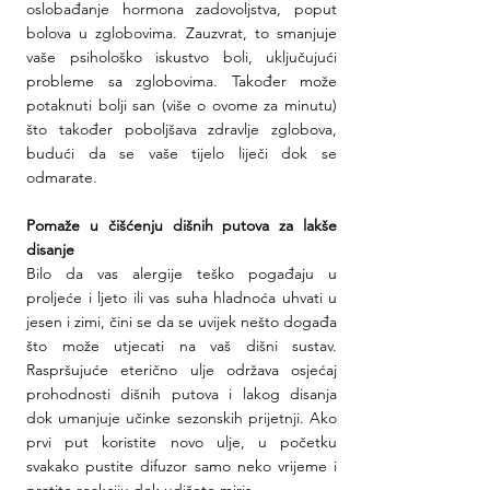
oslobađanje hormona zadovoljstva, poput 
bolova u zglobovima. Zauzvrat, to smanjuje 
vaše psihološko iskustvo boli, uključujući 
probleme sa zglobovima. Također može 
potaknuti bolji san (više o ovome za minutu) 
što također poboljšava zdravlje zglobova, 
budući da se vaše tijelo liječi dok se 
odmarate.
Pomaže u čišćenju dišnih putova za lakše 
disanje
Bilo da vas alergije teško pogađaju u 
proljeće i ljeto ili vas suha hladnoća uhvati u 
jesen i zimi, čini se da se uvijek nešto događa 
što može utjecati na vaš dišni sustav. 
Raspršujuće eterično ulje održava osjećaj 
prohodnosti dišnih putova i lakog disanja 
dok umanjuje učinke sezonskih prijetnji. Ako 
prvi put koristite novo ulje, u početku 
svakako pustite difuzor samo neko vrijeme i 
pratite reakciju dok udišete miris.