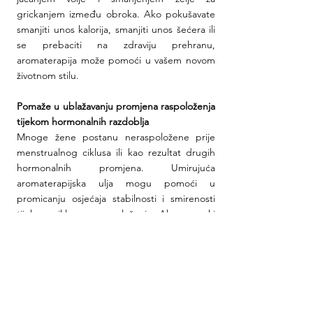
grickanjem između obroka. Ako pokušavate 
smanjiti unos kalorija, smanjiti unos šećera ili 
se prebaciti na zdraviju prehranu, 
aromaterapija može pomoći u vašem novom 
životnom stilu.
Pomaže u ublažavanju promjena raspoloženja 
tijekom hormonalnih razdoblja
Mnoge žene postanu neraspoložene prije 
menstrualnog ciklusa ili kao rezultat drugih 
hormonalnih promjena. Umirujuća 
aromaterapijska ulja mogu pomoći u 
promicanju osjećaja stabilnosti i smirenosti 
tijekom ciklusa neraspoloženja. Ako se svaki 
mjesec osjećate kao da se neprestano 
kolebate između emocionalnih uspona i 
padova, raspršivanje eteričnih ulja može vam 
pomoći da se osjećate uravnoteženije, 
osobito tijekom često turbulentnog razdoblja 
koje okružuje menstrualni ciklus.