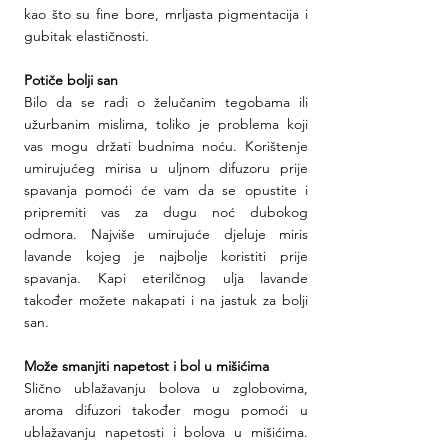
kao što su fine bore, mrljasta pigmentacija i 
gubitak elastičnosti.
Potiče bolji san
Bilo da se radi o želučanim tegobama ili 
užurbanim mislima, toliko je problema koji 
vas mogu držati budnima noću. Korištenje 
umirujućeg mirisa u uljnom difuzoru prije 
spavanja pomoći će vam da se opustite i 
pripremiti vas za dugu noć dubokog 
odmora. Najviše umirujuće djeluje miris 
lavande kojeg je najbolje koristiti prije 
spavanja. Kapi eterilčnog ulja lavande 
također možete nakapati i na jastuk za bolji 
san.
Može smanjiti napetost i bol u mišićima
Slično ublažavanju bolova u zglobovima, 
aroma difuzori također mogu pomoći u 
ublažavanju napetosti i bolova u mišićima. 