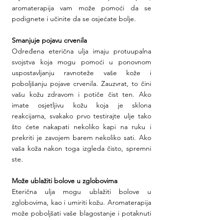
aromaterapija vam može pomoći da se 
podignete i učinite da se osjećate bolje.
Smanjuje pojavu crvenila
Određena eterična ulja imaju protuupalna 
svojstva koja mogu pomoći u ponovnom 
uspostavljanju ravnoteže vaše kože i 
poboljšanju pojave crvenila. Zauzvrat, to čini 
vašu kožu zdravom i potiče čist ten. Ako 
imate osjetljivu kožu koja je sklona 
reakcijama, svakako prvo testirajte ulje tako 
što ćete nakapati nekoliko kapi na ruku i 
prekriti je zavojem barem nekoliko sati. Ako 
vaša koža nakon toga izgleda čisto, spremni 
ste.
Može ublažiti bolove u zglobovima
Eterična ulja mogu ublažiti bolove u 
zglobovima, kao i umiriti kožu. Aromaterapija 
može poboljšati vaše blagostanje i potaknuti 