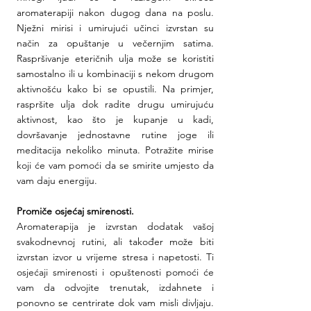
aromaterapiji nakon dugog dana na poslu. 
Nježni mirisi i umirujući učinci izvrstan su 
način za opuštanje u večernjim satima. 
Raspršivanje eteričnih ulja može se koristiti 
samostalno ili u kombinaciji s nekom drugom 
aktivnošću kako bi se opustili. Na primjer, 
raspršite ulja dok radite drugu umirujuću 
aktivnost, kao što je kupanje u kadi, 
dovršavanje jednostavne rutine joge ili 
meditacija nekoliko minuta. Potražite mirise 
koji će vam pomoći da se smirite umjesto da 
vam daju energiju.
Promiče osjećaj smirenosti.
Aromaterapija je izvrstan dodatak vašoj 
svakodnevnoj rutini, ali također može biti 
izvrstan izvor u vrijeme stresa i napetosti. Ti 
osjećaji smirenosti i opuštenosti pomoći će 
vam da odvojite trenutak, izdahnete i 
ponovno se centrirate dok vam misli divljaju. 