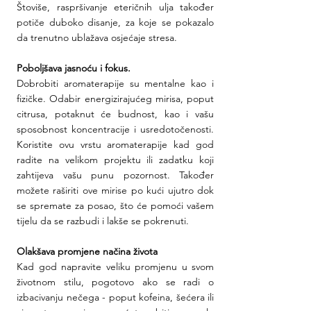
Štoviše, raspršivanje eteričnih ulja također 
potiče duboko disanje, za koje se pokazalo 
da trenutno ublažava osjećaje stresa.
Poboljšava jasnoću i fokus.
Dobrobiti aromaterapije su mentalne kao i 
fizičke. Odabir energizirajućeg mirisa, poput 
citrusa, potaknut će budnost, kao i vašu 
sposobnost koncentracije i usredotočenosti. 
Koristite ovu vrstu aromaterapije kad god 
radite na velikom projektu ili zadatku koji 
zahtijeva vašu punu pozornost. Također 
možete raširiti ove mirise po kući ujutro dok 
se spremate za posao, što će pomoći vašem 
tijelu da se razbudi i lakše se pokrenuti.
Olakšava promjene načina života
Kad god napravite veliku promjenu u svom 
životnom stilu, pogotovo ako se radi o 
izbacivanju nečega - poput kofeina, šećera ili 