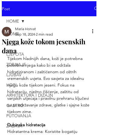
Post
HOME
Maria Horvat
HOME
Sep 18, 2024
2 min read
Njega kože tokom jesenskih
MODA
dana
LJEPOTA
Tijekom hladnijih dana, koži je potrebna 
ZDRAVLJE
posebna njega kako bi se održala 
hidratiziranom i zaštićenom od oštrih 
LJUBAV
vremenskih uvjeta. Evo savjeta za idealnu 
HOBI
njegu kože tijekom jeseni. Fokus na 
hidrataciju, nježno čišćenje, zaštitu od 
ARHITEKTURA I DIZAJN
vanjskih utjecaja i pravilnu prehranu ključevi 
su za održavanje zdrave, glatke i sjajne kože 
GASTRO
tijekom zime.
PUTOVANJA
Dubinska hidratacija
ZABAVA
Hidratantna krema: Koristite bogatiju 