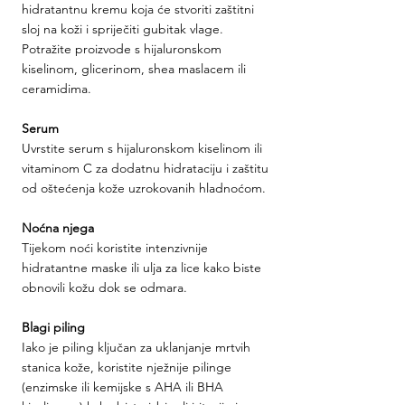
hidratantnu kremu koja će stvoriti zaštitni 
sloj na koži i spriječiti gubitak vlage. 
Potražite proizvode s hijaluronskom 
kiselinom, glicerinom, shea maslacem ili 
ceramidima.
Serum
Uvrstite serum s hijaluronskom kiselinom ili 
vitaminom C za dodatnu hidrataciju i zaštitu 
od oštećenja kože uzrokovanih hladnoćom.
Noćna njega
Tijekom noći koristite intenzivnije 
hidratantne maske ili ulja za lice kako biste 
obnovili kožu dok se odmara.
Blagi piling
Iako je piling ključan za uklanjanje mrtvih 
stanica kože, koristite nježnije pilinge 
(enzimske ili kemijske s AHA ili BHA 