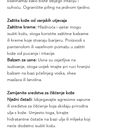
kiselinama) kako biste izbjegli iritaciju i 
suhoću. Ograničite piling na jednom tjedno.
Zaštita kože od vanjskih utjecaja
Zaštitne kreme:
 Hladnoća i vjetar mogu 
isušiti kožu, stoga koristite zaštitne balzame 
ili kreme koje stvaraju barijeru. Proizvodi s 
pantenolom ili vazelinom pomažu u zaštiti 
kože od pucanja i iritacije.
Balzam za usne:
 Usne su osjetljive na 
isušivanje, stoga uvijek imajte pri ruci hranjivi 
balzam na bazi pčelinjeg voska, shea 
maslaca ili lanolina.
Zamijenite sredstva za čišćenje kože
Nježni čistači: 
Izbjegavajte agresivne sapune 
ili sredstva za čišćenje koja skidaju prirodna 
ulja s kože. Umjesto toga, birajte 
hidratantne čistače na bazi ulja ili mlijeka koji 
neće dodatno isušiti kožu.