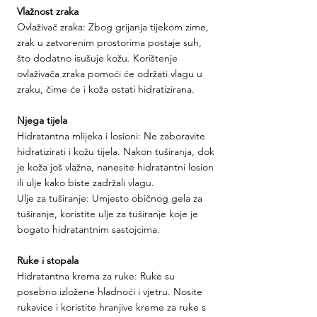
Vlažnost zraka
Ovlaživač zraka: Zbog grijanja tijekom zime, 
zrak u zatvorenim prostorima postaje suh, 
što dodatno isušuje kožu. Korištenje 
ovlaživača zraka pomoći će održati vlagu u 
zraku, čime će i koža ostati hidratizirana.
Njega tijela
Hidratantna mlijeka i losioni: Ne zaboravite 
hidratizirati i kožu tijela. Nakon tuširanja, dok 
je koža još vlažna, nanesite hidratantni losion 
ili ulje kako biste zadržali vlagu.
Ulje za tuširanje: Umjesto običnog gela za 
tuširanje, koristite ulje za tuširanje koje je 
bogato hidratantnim sastojcima.
Ruke i stopala
Hidratantna krema za ruke: Ruke su 
posebno izložene hladnoći i vjetru. Nosite 
rukavice i koristite hranjive kreme za ruke s 