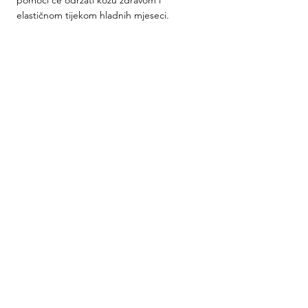
elastičnom tijekom hladnih mjeseci.
Foto: LADRIA COSMETICS
LJEPOTA