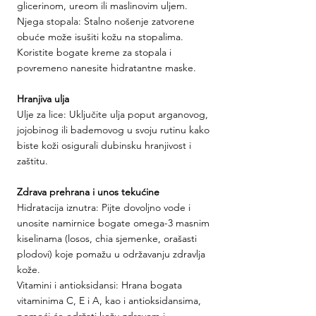
glicerinom, ureom ili maslinovim uljem.
Njega stopala: Stalno nošenje zatvorene 
obuće može isušiti kožu na stopalima. 
Koristite bogate kreme za stopala i 
povremeno nanesite hidratantne maske.
Hranjiva ulja
Ulje za lice: Uključite ulja poput arganovog, 
jojobinog ili bademovog u svoju rutinu kako 
biste koži osigurali dubinsku hranjivost i 
zaštitu.
Zdrava prehrana i unos tekućine
Hidratacija iznutra: Pijte dovoljno vode i 
unosite namirnice bogate omega-3 masnim 
kiselinama (losos, chia sjemenke, orašasti 
plodovi) koje pomažu u održavanju zdravlja 
kože.
Vitamini i antioksidansi: Hrana bogata 
vitaminima C, E i A, kao i antioksidansima, 
pomoći će održati kožu zdravom i 