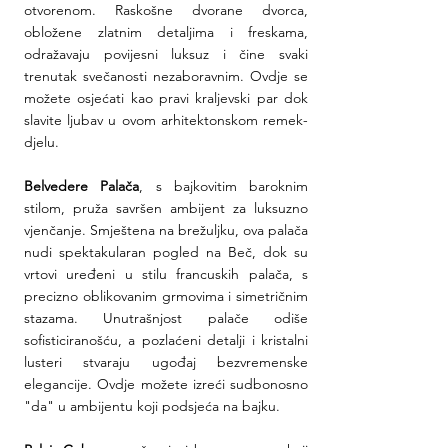
otvorenom. Raskošne dvorane dvorca, 
obložene zlatnim detaljima i freskama, 
odražavaju povijesni luksuz i čine svaki 
trenutak svečanosti nezaboravnim. Ovdje se 
možete osjećati kao pravi kraljevski par dok 
slavite ljubav u ovom arhitektonskom remek-
djelu.
Belvedere Palača
, s bajkovitim baroknim 
stilom, pruža savršen ambijent za luksuzno 
vjenčanje. Smještena na brežuljku, ova palača 
nudi spektakularan pogled na Beč, dok su 
vrtovi uređeni u stilu francuskih palača, s 
precizno oblikovanim grmovima i simetričnim 
stazama. Unutrašnjost palače odiše 
sofisticiranošću, a pozlaćeni detalji i kristalni 
lusteri stvaraju ugođaj bezvremenske 
elegancije. Ovdje možete izreći sudbonosno 
"da" u ambijentu koji podsjeća na bajku.