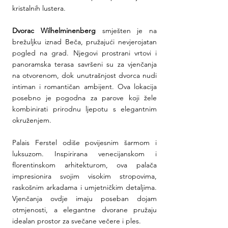
kristalnih lustera.
Dvorac Wilhelminenberg
 smješten je na 
brežuljku iznad Beča, pružajući nevjerojatan 
pogled na grad. Njegovi prostrani vrtovi i 
panoramska terasa savršeni su za vjenčanja 
na otvorenom, dok unutrašnjost dvorca nudi 
intiman i romantičan ambijent. Ova lokacija 
posebno je pogodna za parove koji žele 
kombinirati prirodnu ljepotu s elegantnim 
okruženjem.
Palais Ferstel odiše povijesnim šarmom i 
luksuzom. Inspirirana venecijanskom i 
florentinskom arhitekturom, ova palača 
impresionira svojim visokim stropovima, 
raskošnim arkadama i umjetničkim detaljima. 
Vjenčanja ovdje imaju poseban dojam 
otmjenosti, a elegantne dvorane pružaju 
idealan prostor za svečane večere i ples.