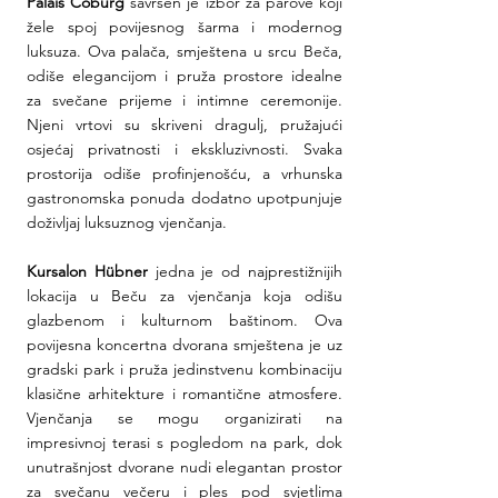
Palais Coburg
 savršen je izbor za parove koji 
žele spoj povijesnog šarma i modernog 
luksuza. Ova palača, smještena u srcu Beča, 
odiše elegancijom i pruža prostore idealne 
za svečane prijeme i intimne ceremonije. 
Njeni vrtovi su skriveni dragulj, pružajući 
osjećaj privatnosti i ekskluzivnosti. Svaka 
prostorija odiše profinjenošću, a vrhunska 
gastronomska ponuda dodatno upotpunjuje 
doživljaj luksuznog vjenčanja.
Kursalon Hübner
 jedna je od najprestižnijih 
lokacija u Beču za vjenčanja koja odišu 
glazbenom i kulturnom baštinom. Ova 
povijesna koncertna dvorana smještena je uz 
gradski park i pruža jedinstvenu kombinaciju 
klasične arhitekture i romantične atmosfere. 
Vjenčanja se mogu organizirati na 
impresivnoj terasi s pogledom na park, dok 
unutrašnjost dvorane nudi elegantan prostor 
za svečanu večeru i ples pod svjetlima 