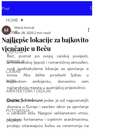
Post
HOME
Maria Horvat
HOME
Mar 28, 2025
2 min read
Najljepše lokacije za bajkovito
MODA
vjenčanje u Beču
LJEPOTA
Beč, poznat po svojoj carskoj povijesti, 
ZDRAVLJE
arhitektonskoj ljepoti i romantičnoj atmosferi, 
nudi spektakularne lokacije za vjenčanja iz 
LJUBAV
snova. Ako želite proslaviti ljubav u 
HOBI
bajkovitom ambijentu, donosimo vam 
najčarobnija mjesta u austrijskoj prijestolnici.
ARHITEKTURA I DIZAJN
Dvorac Schönbrunn 
jedan je od najpoznatijih 
GASTRO
dvoraca u Europi i savršen izbor za vjenčanje 
PUTOVANJA
u carskom stilu. Njegovi veličanstveni vrtovi, 
ukrašeni fontanama i cvjetnim aranžmanima, 
ZABAVA
pružaju očaravajuću kulisu za ceremoniju na 