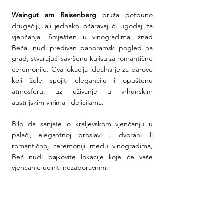
Weingut am Reisenberg
 pruža potpuno 
drugačiji, ali jednako očaravajući ugođaj za 
vjenčanja. Smješten u vinogradima iznad 
Beča, nudi predivan panoramski pogled na 
grad, stvarajući savršenu kulisu za romantične 
ceremonije. Ova lokacija idealna je za parove 
koji žele spojiti eleganciju i opuštenu 
atmosferu, uz uživanje u vrhunskim 
austrijskim vinima i delicijama.
Bilo da sanjate o kraljevskom vjenčanju u 
palači, elegantnoj proslavi u dvorani ili 
romantičnoj ceremoniji među vinogradima, 
Beč nudi bajkovite lokacije koje će vaše 
vjenčanje učiniti nezaboravnim.