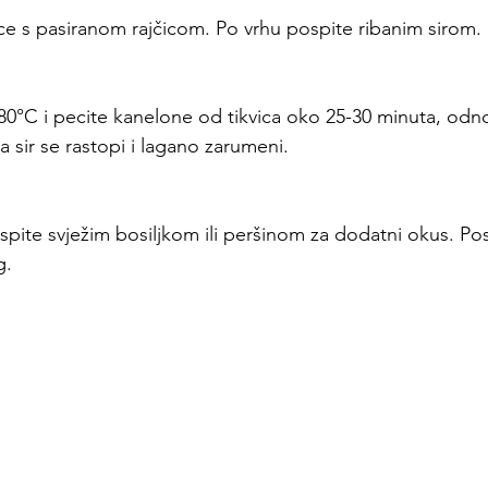
vice s pasiranom rajčicom. Po vrhu pospite ribanim sirom.
180°C i pecite kanelone od tikvica oko 25-30 minuta, od
a sir se rastopi i lagano zarumeni.
spite svježim bosiljkom ili peršinom za dodatni okus. Posl
g.