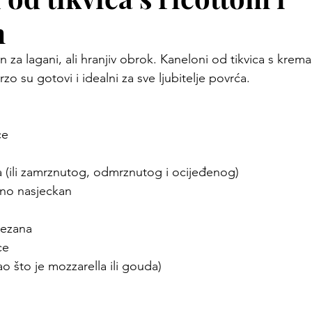
m
n za lagani, ali hranjiv obrok. Kaneloni od tikvica s kre
rzo su gotovi i idealni za sve ljubitelje povrća.
ce
a (ili zamrznutog, odmrznutog i ocijeđenog)
itno nasjeckan
mezana
ce
ao što je mozzarella ili gouda)
u