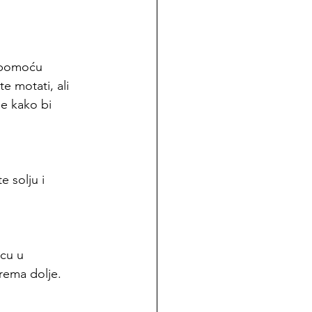
e pomoću 
e motati, ali 
je kako bi 
e solju i 
icu u 
rema dolje.