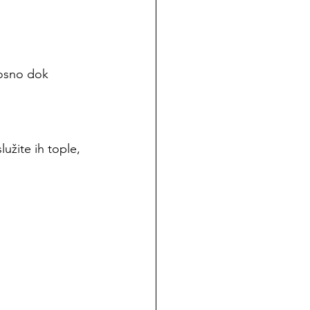
nosno dok 
užite ih tople, 