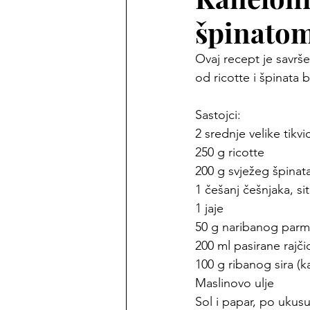
špinato
Ovaj recept je savrše
od ricotte i špinata b
Sastojci:
2 srednje velike tikvi
250 g ricotte
200 g svježeg špinat
1 češanj češnjaka, s
1 jaje
50 g naribanog par
200 ml pasirane rajči
100 g ribanog sira (k
Maslinovo ulje
Sol i papar, po ukus