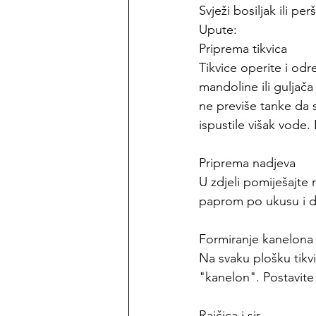
Svježi bosiljak ili per
Upute:
Priprema tikvica
Tikvice operite i od
mandoline ili guljača
ne previše tanke da s
ispustile višak vode
Priprema nadjeva
U zdjeli pomiješajte r
paprom po ukusu i do
Formiranje kanelona
Na svaku plošku tikvic
"kanelon". Postavite
Rajčica i sir