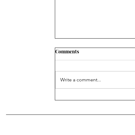
Comments
Write a comment...
Ulje crvene palme – tropsko
blago Afrike koje osvaja
svijet wellnessa i prirodne
njege