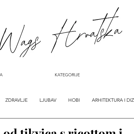
A
KATEGORIJE
ZDRAVLJE
LJUBAV
HOBI
ARHITEKTURA I DI
od tikvica s ricottom i