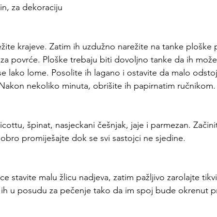
šin, za dekoraciju
režite krajeve. Zatim ih uzdužno narežite na tanke plošk
 za povrće. Ploške trebaju biti dovoljno tanke da ih možet
e lako lome. Posolite ih lagano i ostavite da malo odsto
. Nakon nekoliko minuta, obrišite ih papirnatim ručnikom.
icottu, špinat, nasjeckani češnjak, jaje i parmezan. Začinit
bro promiješajte dok se svi sastojci ne sjedine.
e stavite malu žlicu nadjeva, zatim pažljivo zarolajte tikv
 ih u posudu za pečenje tako da im spoj bude okrenut p