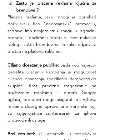
Zašto je plaćena reklama ključna za 
brendove ?
Plaćena reklama, iako mnogi je ponekad 
doživljavaju kao "neorgansku" promociju, 
zapravo ima nevjerojatnu snagu u izgradnji 
brenda i podizanju prodaje. Evo nekoliko 
razloga zašto brendovima itekako odgovara 
pristati na plaćenu reklamu:
CIljano dosezanje publike: 
Jedan od najvećih 
benefita plaćenih kampanja je mogućnost 
ciljanog dosezanja specifičnih demografskih 
skupina. Kroz precizno targetiranje na 
društvenim mrežama ili putem Google 
oglasa, brendovi mogu osigurati da njihova 
reklama dosegne upravo one korisnike koji 
su najvjerojatnije zainteresirani za njihove 
proizvode ili usluge.
Brzi rezultati:
 U usporedbi s organičkim 