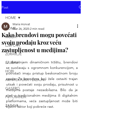
Post
HOME
Maria Horvat
HOME
Mar 26, 2025
2 min read
Kako brendovi mogu povećati
MODA
svoju prodaju kroz veću
LJEPOTA
zastupljenost u medijima?
ZDRAVLJE
U današnjem dinamičnom tržištu, brendovi 
LJUBAV
se suočavaju s ogromnom konkurencijom, a 
HOBI
potrošači imaju pristup beskonačnom broju 
opcija. Za brendove koji žele ostaviti trajan 
ARHITEKTURA I DIZAJN
utisak i povećati svoju prodaju, prisutnost u 
GASTRO
medijima postaje nezaobilazna. Bilo da je 
riječ o tradicionalnim medijima ili digitalnim 
PUTOVANJA
platformama, veća zastupljenost može biti 
ZABAVA
ključni faktor koji pokreće rast.