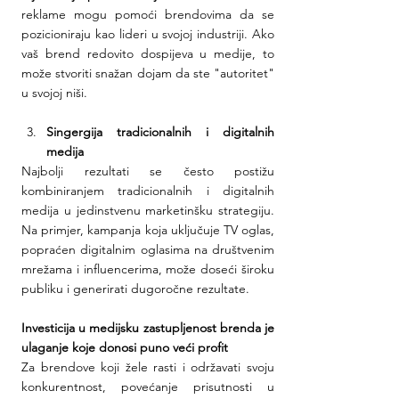
reklame mogu pomoći brendovima da se 
pozicioniraju kao lideri u svojoj industriji. Ako 
vaš brend redovito dospijeva u medije, to 
može stvoriti snažan dojam da ste "autoritet" 
u svojoj niši.
Singergija tradicionalnih i digitalnih 
medija
Najbolji rezultati se često postižu 
kombiniranjem tradicionalnih i digitalnih 
medija u jedinstvenu marketinšku strategiju. 
Na primjer, kampanja koja uključuje TV oglas, 
popraćen digitalnim oglasima na društvenim 
mrežama i influencerima, može doseći široku 
publiku i generirati dugoročne rezultate.
Investicija u medijsku zastupljenost brenda je 
ulaganje koje donosi puno veći profit
Za brendove koji žele rasti i održavati svoju 
konkurentnost, povećanje prisutnosti u 