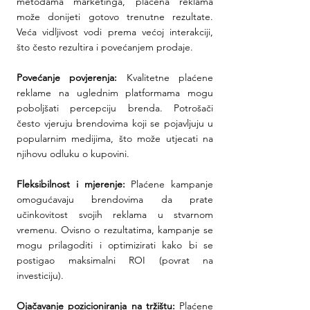
metodama marketinga, plaćena reklama 
može donijeti gotovo trenutne rezultate. 
Veća vidljivost vodi prema većoj interakciji, 
što često rezultira i povećanjem prodaje.
Povećanje povjerenja: 
Kvalitetne plaćene 
reklame na uglednim platformama mogu 
poboljšati percepciju brenda. Potrošači 
često vjeruju brendovima koji se pojavljuju u 
popularnim medijima, što može utjecati na 
njihovu odluku o kupovini.
Fleksibilnost i mjerenje:
 Plaćene kampanje 
omogućavaju brendovima da prate 
učinkovitost svojih reklama u stvarnom 
vremenu. Ovisno o rezultatima, kampanje se 
mogu prilagoditi i optimizirati kako bi se 
postigao maksimalni ROI (povrat na 
investiciju).
Ojačavanje pozicioniranja na tržištu: 
Plaćene 