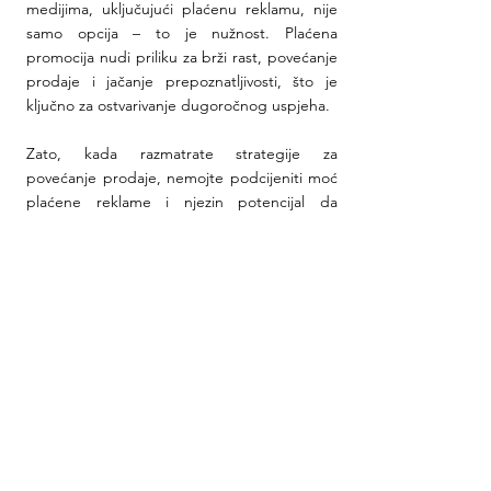
medijima, uključujući plaćenu reklamu, nije 
samo opcija – to je nužnost. Plaćena 
promocija nudi priliku za brži rast, povećanje 
prodaje i jačanje prepoznatljivosti, što je 
ključno za ostvarivanje dugoročnog uspjeha.
Zato, kada razmatrate strategije za 
povećanje prodaje, nemojte podcijeniti moć 
plaćene reklame i njezin potencijal da 
unaprijedi poslovanje vašeg brenda. 
Investiranje u medijsku prisutnost može biti 
jedan od najvažnijih koraka prema ostvarenju 
vaših poslovnih ciljeva.