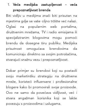
Veća medijska zastupljenost - veća 
prepoznatljivost brenda
Biti vidljiv u medijima znači biti prisutan na 
mjestima gdje se vaše ciljno tržište već nalazi. 
Oglasi na popularnim web portalima, 
društvenim mrežama, TV i radio emisijama ili 
specijaliziranim blogovima mogu pomoći 
brendu da dosegne širu publiku. Medijska 
prisutnost omogućava brendovima da 
komuniciraju direktno sa svojim potrošačima, 
stvarajući snažnu vezu i prepoznatljivost.
Dobar primjer su brendovi koji su postavili 
svoju marketinšku strategiju na društvene 
mreže, koristeći influensere i profesionalne 
blogere kako bi promovirali svoje proizvode. 
Ovo ne samo da povećava vidljivost, već i 
stvara angažman korisnika koji se lakše 
povezuju s proizvodima i uslugama.