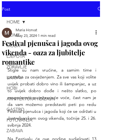
Post
HOME
Maria Horvat
HOME
May 23, 2024
1 min read
Festival pjenušca i jagoda ovog
MODA
vikenda - oaza za ljubitelje
LJEPOTA
romantike
ZDRAVLJE
Stigle su nam vrućine, a samim time i 
potreba za osvježenjem. Za sve vas koji volite 
LJUBAV
uvijek probati dobro vino ili šampanjac, a uz 
HOBI
to uvijek dobro dođe i nešto slatko, po 
mogućnosti osvježavajuće voće, čast nam je 
ARHITEKTURA I DIZAJN
da vam možemo predstaviti peti po redu 
GASTRO
Festival pjenušca i jagoda koji će se održati u 
Jastrebarskom ovog vikenda, točnije 25. i 26. 
PUTOVANJA
svibnja 2024.
ZABAVA
Na Festivalu će ove godine sudjelovati 13 