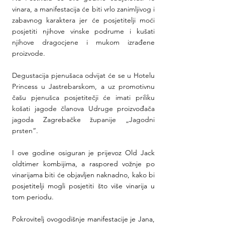
vinara, a manifestacija će biti vrlo zanimljivog i 
zabavnog karaktera jer će posjetitelji moći 
posjetiti njihove vinske podrume i kušati 
njihove dragocjene i mukom izrađene 
proizvode. 
Degustacija pjenušaca odvijat će se u Hotelu 
Princess u Jastrebarskom, a uz promotivnu 
čašu pjenušca posjetitečji će imati priliku 
košati jagode članova Udruge proizvođača 
jagoda Zagrebačke županije „Jagodni 
prsten“.
I ove godine osiguran je prijevoz Old Jack 
oldtimer kombijima, a raspored vožnje po 
vinarijama biti će objavljen naknadno, kako bi 
posjetitelji mogli posjetiti što više vinarija u 
tom periodu.
Pokrovitelj ovogodišnje manifestacije je Jana, 