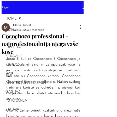
Post
HOME
Maria Horvat
HOME
Sep 5, 2023
2 min read
Cocochoco professional -
MODA
najprofesionalnija njega vaše
LJEPOTA
kose
ZDRAVLJE
Jeste li čuli za Cocochoco ? Cocochoco je 
sve popularniji sinonim za oporavak kose na 
LJUBAV
jednom mjestu. Za to postoje razni tretmani 
HOBI
kao što su Cocochoco keratin, Cocochoco 
Claryfing i Cocochoco Boto-x. Nakon svakog 
ARHITEKTURA I DIZAJN
tretmana koriste se određeni proizvodi koji 
GASTRO
osiguravaju da rezultati tretmana budu vidljivi 
što duže.
PUTOVANJA
ZABAVA
Ukoliko želite brinuti kvalitetno o njezi vaše 
kose te ako vam je zdravlje kose na prvom 