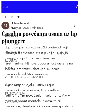
Post
HOME
Maria Horvat
HOME
May 28, 2025
1 min read
Čarolija povećanja usana uz lip
MODA
plumpere
LJEPOTA
Lip plumperi su kozmetički proizvodi koji 
ZDRAVLJE
pružaju trenutačan efekt punijih i sjajnijih 
usana bez potrebe za invazivnim 
LJUBAV
tretmanima. Njihova popularnost raste, a na 
HOBI
hrvatskom tržištu dostupni su brojni 
proizvodi različitih brendova.
ARHITEKTURA I DIZAJN
Lip plumperi djeluju stimulirajući 
GASTRO
mikrocirkulaciju usana, što rezultira 
PUTOVANJA
privremenim povećanjem volumena. Aktivni 
sastojci poput mentola, ekstrakta čili 
ZABAVA
papričice, đumbira ili kofeina izazivaju blago 