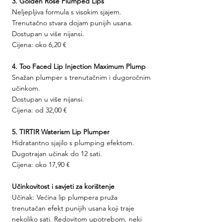
3. Golden Rose Plumped Lips
Neljepljiva formula s visokim sjajem.
Trenutačno stvara dojam punijih usana.
Dostupan u više nijansi.
Cijena: oko 6,20 €
4. Too Faced Lip Injection Maximum Plump
Snažan plumper s trenutačnim i dugoročnim 
učinkom.
Dostupan u više nijansi.
Cijena: od 32,00 €
5. TIRTIR Waterism Lip Plumper
Hidratantno sjajilo s plumping efektom.
Dugotrajan učinak do 12 sati.
Cijena: oko 17,90 €
Učinkovitost i savjeti za korištenje
Učinak: Većina lip plumpera pruža 
trenutačan efekt punijih usana koji traje 
nekoliko sati. Redovitom upotrebom, neki 