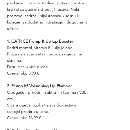
peckanje ili osjećaj topline, potičući protok 
krvi i stvarajući efekt punijih usana. Neki 
proizvodi sadrže i hijaluronsku kiselinu ili 
kolagen za dodatnu hidrataciju i dugotrajniji 
učinak.
1. CATRICE Plump It Up Lip Booster
Sadrži mentol, vitamin E i ulje jojobe.
Pruža sjajan završetak i ugodan osjećaj na 
usnama.
Dostupan u više nijansi.
Cijena: oko 3,90 €
2. Plump It! Volumising Lip Plumper
Obogaćen prirodnim aktivnim tvarima i VBE-
om.
Stvara osjećaj toplih trnaca dok aktivni 
sastojci prodiru u usne.
Cijena: oko 26,99 €